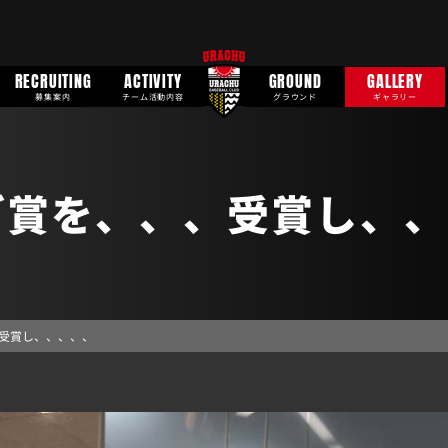
RECRUITING
ACTIVITY
GROUND
GALLERY
募集案内
チーム活動内容
グラウンド
ギャラリー
ブ賞を、、、受賞し、、
受賞し、、、、、