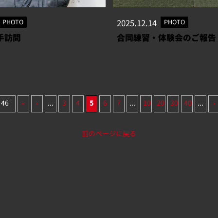
PHOTO
2025.12.14
PHOTO
手訪問
合同練習・体験会のご報告
 46
«
‹
...
3
4
5
6
7
...
10
20
30
40
...
›
前のページに戻る